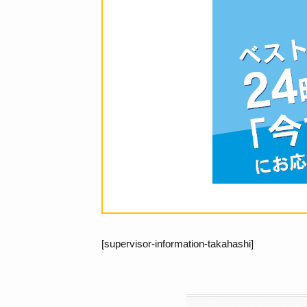
[supervisor-information-takahashi]