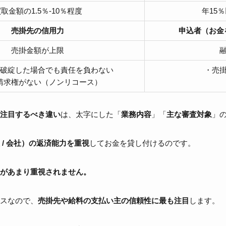
取金額の1.5％-10％程度
年15
売掛先の信用力
申込者（お金
売掛金額が上限
破綻した場合でも責任を負わない
・売
請求権がない（ノンリコース）
注目するべき違い
は、太字にした「
業務内容
」「
主な審査対象
」
/ 会社）の返済能力
を重視
してお金を貸し付けるのです。
があまり重視されません。
スなので、
売掛先や給料の支払い主の信頼性に最も注目
します。