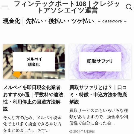
フィンテックポート108｜クレジッ
トアソシエイツ運営
現金化｜先払い・後払い・ツケ払い
– category –
メルペイを即日現金化業者
買取サファリとは？｜口コ
おすすめ5選｜手数料や違法
ミ・特徴・申込方法を徹底
性・利用停止の回避方法解
解説
説
買取サービスにもいろいろな種
類がありますので、換金率や利
そんな方のため、メルペイ現金
便性で自分に合った会...
化でより多く換金できるやり方
をまとめました。 おす...
2024年4月26日