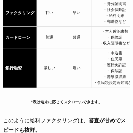
・身分証明書
・社会保険証
ファクタリング
甘い
早い
・給料明細
・郵送物など
・本人確認書類
カードローン
普通
普通
・保険証
・収入証明書など
・申込書
・住民票
・運転免許証
銀行融資
厳しい
遅い
・保険証
・源泉徴収票
・住民税決定通知書な
*表は端末に応じてスクロールできます。
このように給料ファクタリングは、
審査が甘めでス
ピードも抜群。