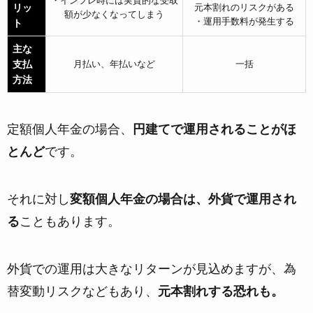
・インフレ時には実質的な受取
リッ
元本割れのリスクがある
額が少なくなってしまう
・運用手数料が発生する
ト
主な
支払
月払い、年払いなど
一括
方法
定額個人年金の場合、
円建てで運用されることがほ
とんど
です。
それに対し
変額個人年金の場合は、外貨で運用され
る
こともあります。
外貨での運用は大きなリターンが見込めますが、為
替変動リスクなどもあり、
元本割れする恐れも。