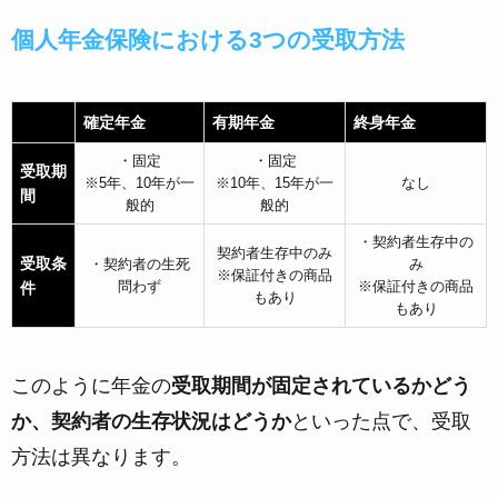
個人年金保険における3つの受取方法
確定年金
有期年金
終身年金
・固定
・固定
受取期
※5年、10年が一
※10年、15年が一
なし
間
般的
般的
・契約者生存中の
契約者生存中のみ
受取条
・契約者の生死
み
※保証付きの商品
問わず
※保証付きの商品
件
もあり
もあり
このように年金の
受取期間が固定されているかどう
か、契約者の生存状況はどうか
といった点で、受取
方法は異なります。