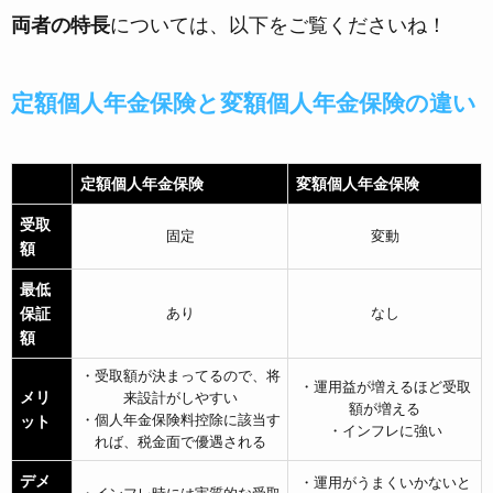
両者の特長
については、以下をご覧くださいね！
定額個人年金保険と変額個人年金保険の違い
定額個人年金保険
変額個人年金保険
受取
固定
変動
額
最低
保証
あり
なし
額
・受取額が決まってるので、将
・運用益が増えるほど受取
メリ
来設計がしやすい
額が増える
・個人年金保険料控除に該当す
ット
・インフレに強い
れば、税金面で優遇される
デメ
・運用がうまくいかないと